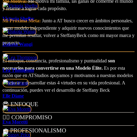
Me Motiva:
Me motiva mi familia, las ganas de comerme el mundo
y retarme a lograr cada propósito.
Victoria Shelby
Mi Próxima Meta:
Junto a AT busco crecer en ámbitos personales,
como modelo independiente y adquirir nuevos conocimientos que
me permitan resaltar, volver a SteffanyBeck como mi mayor marca y
proyecto.
Dakota Wangi
El enfoque, constancia, profesionalismo y puntualidad
son
necesarios para convertirse en una Modelo Élite.
Es por esta
Lea Thompson
razón que en ATStudios apoyamos y motivamos a nuestras modelos
a mejorar y desarrollar estas 4 virtudes en su vida profesional. A
continuación, puedes ver el desarrollo de Steffany Beck
Elle Diane
😎 ENFOQUE
🧗‍♀️ COMPROMISO
Eva Moretti
💼 PROFESIONALISMO