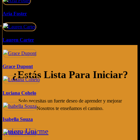
Aria Foster
Lauren Carter
Grace Dupont
¿estás Lista Para Iniciar?
Luciana Cohelo
Solo necesitas un fuerte deseo de aprender y mejorar
Nosotros te enseñamos el camino.
Isabella Souza
Quiero Unirme