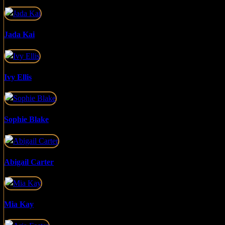
Jada Kai
Ivy Ellis
Sophie Blake
Abigail Carter
Mia Kay