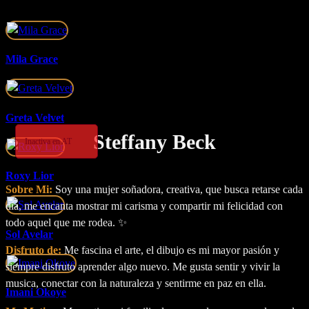
Mila Grace
Greta Velvet
Steffany Beck
Inactiva en AT
Roxy Lior
Sobre Mi:
Soy una mujer soñadora, creativa, que busca retarse cada
día, me encanta mostrar mi carisma y compartir mi felicidad con
todo aquel que me rodea. ✨
Sol Avelar
Disfruto de:
Me fascina el arte, el dibujo es mi mayor pasión y
siempre disfruto aprender algo nuevo. Me gusta sentir y vivir la
musica, conectar con la naturaleza y sentirme en paz en ella.
Imani Okoye