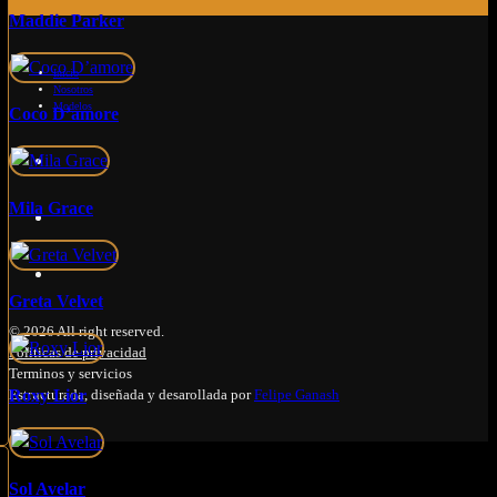
Maddie Parker
Inicio
Nosotros
Modelos
Coco D’amore
Mila Grace
Greta Velvet
© 2026 All right reserved.
Políticas de privacidad
Terminos y servicios
Estructurada, diseñada y desarollada por
Felipe Ganash
Roxy Lior
Sol Avelar