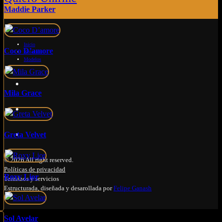
Maddie Parker
Inicio
Coco D’amore
Nosotros
Modelos
Mila Grace
Greta Velvet
© 2026 All right reserved.
Políticas de privacidad
Roxy Lior
Terminos y servicios
Estructurada, diseñada y desarollada por
Felipe Ganash
Sol Avelar