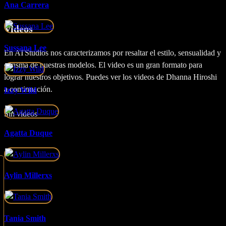
Ana Carrera
Videos
Sussana Lee
En ATStudios nos caracterizamos por resaltar el estilo, sensualidad y
carisma de nuestras modelos. El video es un gran formato para
lograr nuestros objetivos. Puedes ver los videos de Dhanna Hiroshi
a continuación.
Izzy Wild
Sin videos
Agatta Duque
Aylin Millerxs
Tania Smith