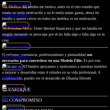
Me Motiva:
Mi familia me motiva, antes en el otro estudio que
estaba no tenía motivación y no le metía tantas ganas, ahora mi
Victoria Shelby
familia y querer crecer en todos los ámbitos es mi motivación
Mi Próxima Meta:
Tener libertad financiera y que mi familia en
ningún momento se preocupe por di les falta algo o falta algo en la
Dakota Wangi
casa
El enfoque, constancia, profesionalismo y puntualidad
son
Lea Thompson
necesarios para convertirse en una Modelo Élite.
Es por esta
razón que en ATStudios apoyamos y motivamos a nuestras modelos
a mejorar y desarrollar estas 4 virtudes en su vida profesional. A
Elle Diane
continuación, puedes ver el desarrollo de Dhanna Hiroshi
😎 ENFOQUE
Eva Moretti
🧗‍♀️ COMPROMISO