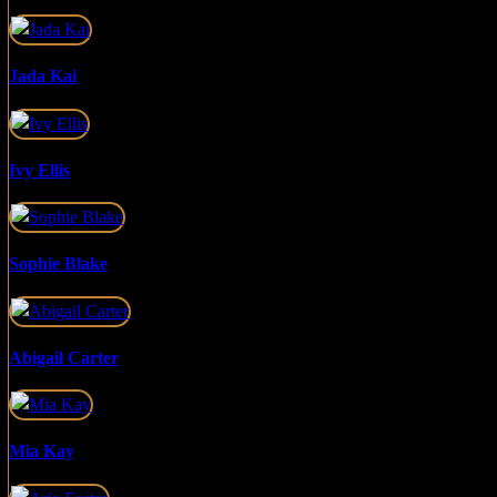
Jada Kai
Ivy Ellis
Sophie Blake
Abigail Carter
Mia Kay