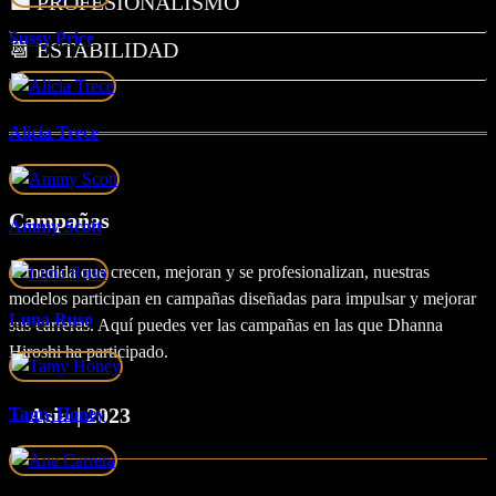
💼 PROFESIONALISMO
Sussy Price
📆 ESTABILIDAD
Alicia Trece
Campañas
Ammy Scott
A medida que crecen, mejoran y se profesionalizan, nuestras
modelos participan en campañas diseñadas para impulsar y mejorar
Luna Ruso
sus carreras. Aquí puedes ver las campañas en las que Dhanna
Hiroshi ha participado.
Asia | 2023
Tamy Honey