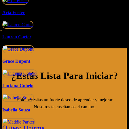
Aria Foster
Lauren Carter
Grace Dupont
¿estás Lista Para Iniciar?
Luciana Cohelo
Solo necesitas un fuerte deseo de aprender y mejorar
Nosotros te enseñamos el camino.
Isabella Souza
Quiero Unirme