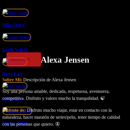
Mila Grace
Greta Velvet
Alexa Jensen
Inactiva en AT
Roxy Lior
Sobre Mi:
Descripción de Alexa Jensen
Soy una persona amable, dedicada, respetuosa, aventurera,
competitiva. Disfruto y valoro mucho la tranquilidad. 🍃
Sol Avelar
Disfruto de:
Disfruto mucho viajar, estar en contacto con la
naturaleza, hacer maratón de series/pelis, tener tiempo de calidad
Imani Okoye
con las personas que quiero. 🦋