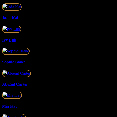
Jada Kai
Ivy Ellis
Sophie Blake
Abigail Carter
Mia Kay