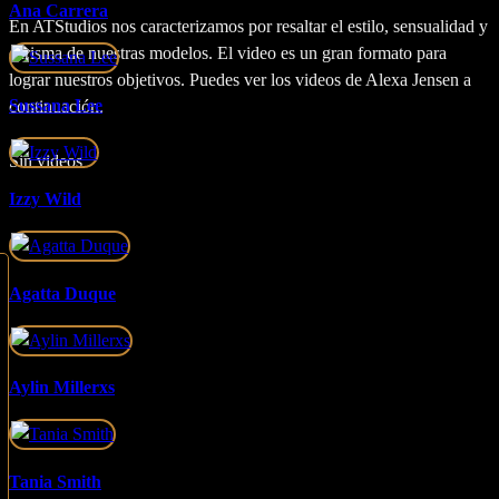
Ana Carrera
En ATStudios nos caracterizamos por resaltar el estilo, sensualidad y
carisma de nuestras modelos. El video es un gran formato para
lograr nuestros objetivos. Puedes ver los videos de Alexa Jensen a
Sussana Lee
continuación.
Sin videos
Izzy Wild
Agatta Duque
Aylin Millerxs
Tania Smith