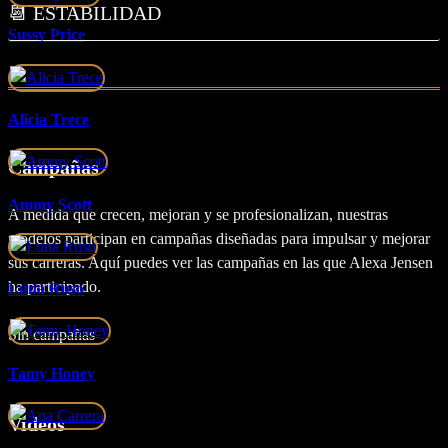
📆 ESTABILIDAD
Sussy Price
Alicia Trece
Campañas
Ammy Scott
A medida que crecen, mejoran y se profesionalizan, nuestras
modelos participan en campañas diseñadas para impulsar y mejorar
sus carreras. Aquí puedes ver las campañas en las que Alexa Jensen
ha participado.
Luna Ruso
Sin campañas
Tamy Honey
Videos