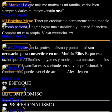
Me Motiva:
Lo que más me motiva es mi familia, verlos bien
siempre y darles mi mejor versión ❤️‍🩹
Victoria Shelby
Mi Próxima Meta:
Tener un crecimiento permanente como modelo
y como persona. Lograr lograr una estabilidad y libertad financiera.
Comprar mi casa propia. Viajar muuucho. 🗝️
Dakota Wangi
El enfoque, constancia, profesionalismo y puntualidad
son
necesarios para convertirse en una Modelo Élite.
Es por esta
Lea Thompson
razón que en ATStudios apoyamos y motivamos a nuestras modelos
a mejorar y desarrollar estas 4 virtudes en su vida profesional. A
continuación, puedes ver el desarrollo de Alexa Jensen
Elle Diane
😎 ENFOQUE
🧗‍♀️ COMPROMISO
Eva Moretti
💼 PROFESIONALISMO